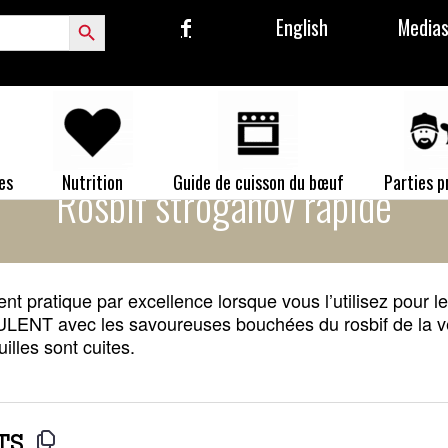
Search Button
English
Media
es
Nutrition
Guide de cuisson du bœuf
Parties 
Rosbif stroganov rapide
ment pratique par excellence lorsque vous l’utilisez pour l
ENT avec les savoureuses bouchées du rosbif de la vei
illes sont cuites.
TS