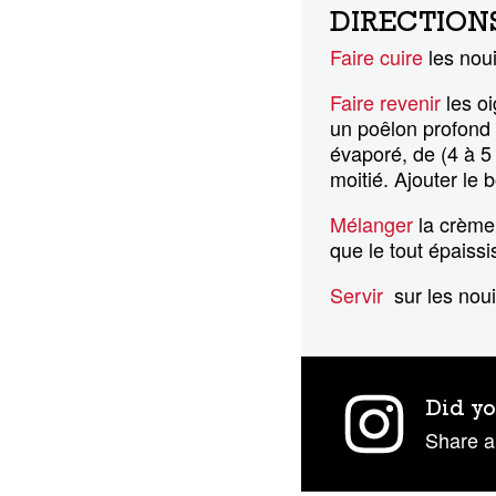
DIRECTION
Faire cuire
les noui
Faire revenir
les oi
un poêlon profond à
évaporé, de (4 à 5 m
moitié. Ajouter le b
Mélanger
la crème 
que le tout épaissi
Servir
sur les noui
Did yo
Share a