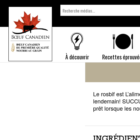
Search
for:
À découvrir
Recettes éprouvé
Le rosbif est L’ali
lendemain! SUCCUL
prêt lorsque les nou
INGRÉDIEN