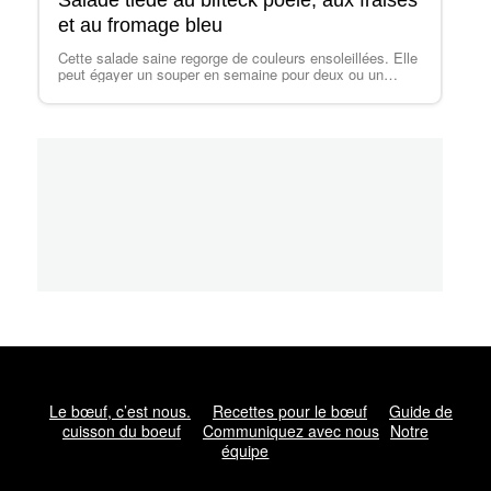
Salade tiède au bifteck poêlé, aux fraises
et au fromage bleu
Cette salade saine regorge de couleurs ensoleillées. Elle
peut égayer un souper en semaine pour deux ou un
repas en terrasse tout au long de l'été. Si vous n'avez
pas de fraises fraîches sous la main, vous pouvez les
remplacer par n'importe quel fruit…
Le bœuf, c’est nous.
Recettes pour le bœuf
Guide de
cuisson du boeuf
Communiquez avec nous
Notre
équipe