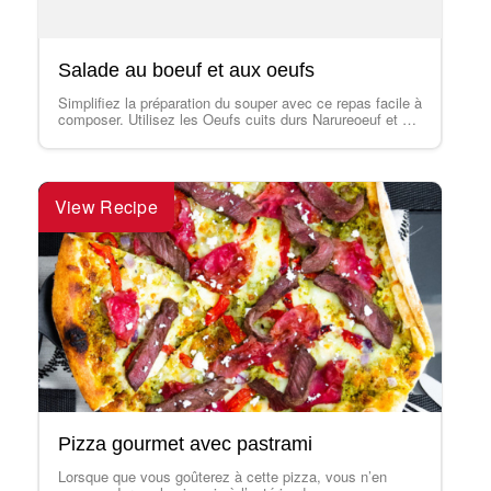
Salade au boeuf et aux oeufs
Simplifiez la préparation du souper avec ce repas facile à
composer. Utilisez les Oeufs cuits durs Narureoeuf et un
reste de bifteck grillé. Vous pouvez utiliser les Oeufs
cuits durs Omega 3 Narureoeuf que vous trouvez à
l'épicerie ou faire cuire des oeufs.
View Recipe
Pizza gourmet avec pastrami
Lorsque que vous goûterez à cette pizza, vous n’en