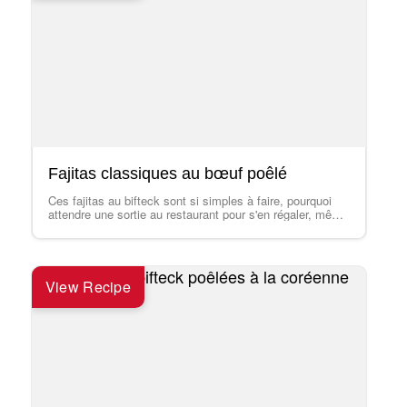
Fajitas classiques au bœuf poêlé
Ces fajitas au bifteck sont si simples à faire, pourquoi
attendre une sortie au restaurant pour s'en régaler, même
en semaine? Faits avec un bifteck mariné pour plus de
saveur, des poivrons et des oignons sautés, le tout servi
sur des tortillas bien chaudes,…
View Recipe