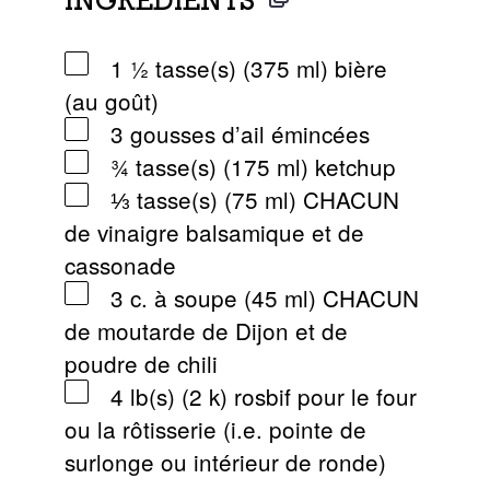
INGRÉDIENTS
1 ½ tasse(s) (375 ml) bière
(au goût)
3 gousses d’ail émincées
¾ tasse(s) (175 ml) ketchup
⅓ tasse(s) (75 ml) CHACUN
de vinaigre balsamique et de
cassonade
3 c. à soupe (45 ml) CHACUN
de moutarde de Dijon et de
poudre de chili
4 lb(s) (2 k) rosbif pour le four
ou la rôtisserie (i.e. pointe de
surlonge ou intérieur de ronde)