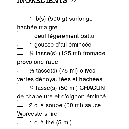
INGRÉDIENTS
1 lb(s) (500 g) surlonge
hachée maigre
1 oeuf légèrement battu
1 gousse d’ail émincée
½ tasse(s) (125 ml) fromage
provolone râpé
⅓ tasse(s) (75 ml) olives
vertes dénoyautées et hachées
¼ tasse(s) (50 ml) CHACUN
de chapelure et d’oignon émincé
2 c. à soupe (30 ml) sauce
Worcestershire
1 c. à thé (5 ml)