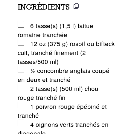
INGRÉDIENTS
6 tasse(s) (1,5 l) laitue
romaine tranchée
12 oz (375 g) rosbif ou bifteck
cuit, tranché finement (2
tasses/500 ml)
½ concombre anglais coupé
en deux et tranché
2 tasse(s) (500 ml) chou
rouge tranché fin
1 poivron rouge épépiné et
tranché
4 oignons verts tranchés en
diagonale