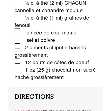
½ c. à thé (2 ml) CHACUN
cannelle et coriandre moulue
¼ c. à thé (1 ml) graines de
fenouil
pincée de clou moulu
sel et poivre
2 piments chipotle hachés
grossièrement
12 bouts de côtes de boeuf
1 oz (25 g) chocolat non sucré
haché grossièrement
DIRECTIONS
Faire chauffer
l’huile à feu moyen dans