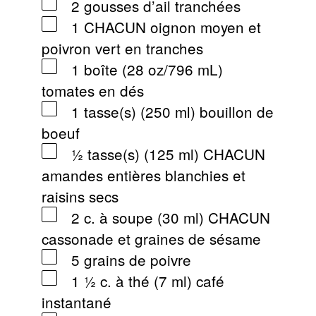
2 gousses d’ail tranchées
1 CHACUN oignon moyen et
poivron vert en tranches
1 boîte (28 oz/796 mL)
tomates en dés
1 tasse(s) (250 ml) bouillon de
boeuf
½ tasse(s) (125 ml) CHACUN
amandes entières blanchies et
raisins secs
2 c. à soupe (30 ml) CHACUN
cassonade et graines de sésame
5 grains de poivre
1 ½ c. à thé (7 ml) café
instantané