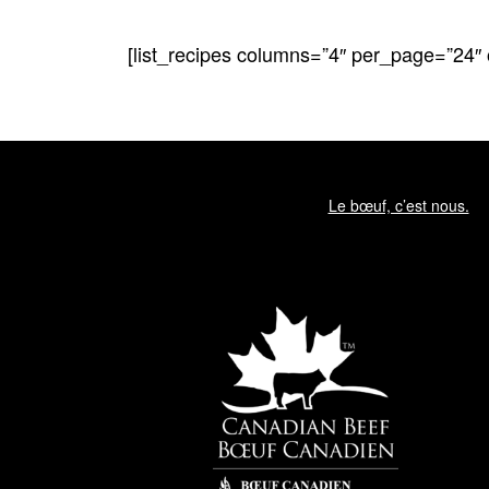
[list_recipes columns=”4″ per_page=”24″
Le bœuf, c’est nous.