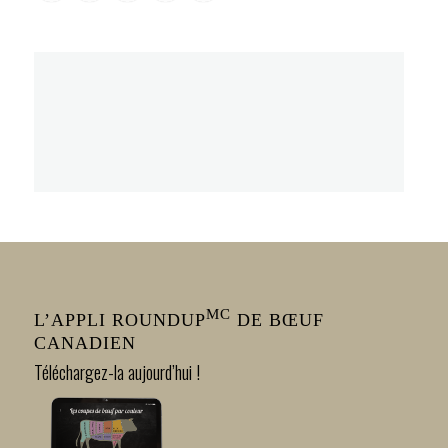
pagination
MC
L’APPLI ROUNDUP
DE BŒUF
CANADIEN
Téléchargez-la aujourd’hui !