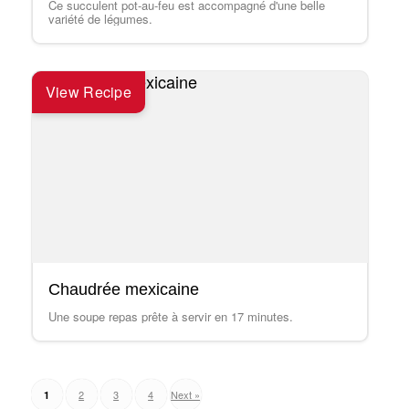
Ce succulent pot-au-feu est accompagné d'une belle
variété de légumes.
View Recipe
Chaudrée mexicaine
Une soupe repas prête à servir en 17 minutes.
Posts
2
3
4
Next »
1