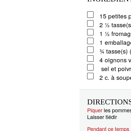
15 petites
2 ½ tasse(s
1 ½ fromag
1 emballag
¾ tasse(s) 
4 oignons v
sel et poiv
2 c. à soup
DIRECTION
Piquer
les pommes d
Laisser tiédir
Pendant ce temps