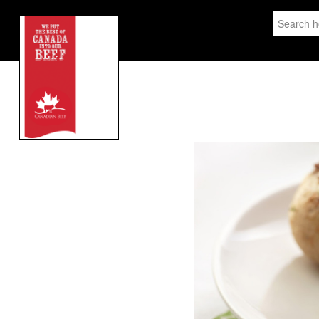
Search
for: