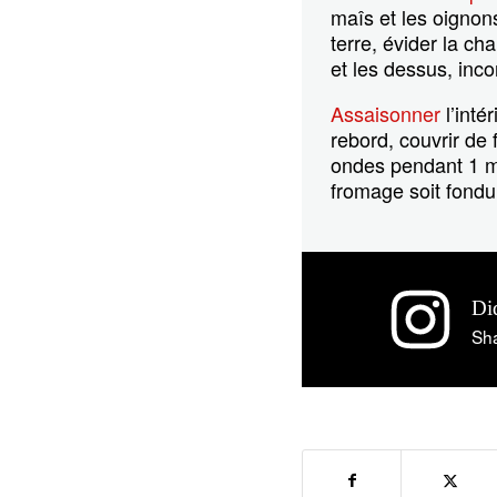
maîs et les oignon
terre, évider la c
et les dessus, inc
Assaisonner
l’inté
rebord, couvrir de
ondes pendant 1 mi
fromage soit fondu
Di
Sha