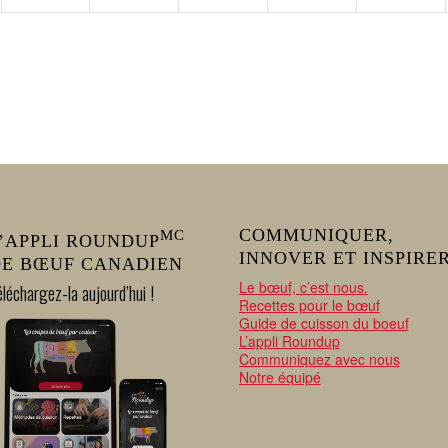
COMMUNIQUER,
MC
’APPLI ROUNDUP
INNOVER ET INSPIRE
E BŒUF CANADIEN
Le bœuf, c’est nous.
léchargez-la aujourd’hui !
Recettes pour le bœuf
Guide de cuisson du boeuf
L’appli Roundup
Communiquez avec nous
Notre équipé