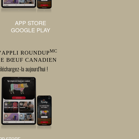
APP STORE
GOOGLE PLAY
MC
’APPLI ROUNDUP
E BŒUF CANADIEN
léchargez-la aujourd’hui !