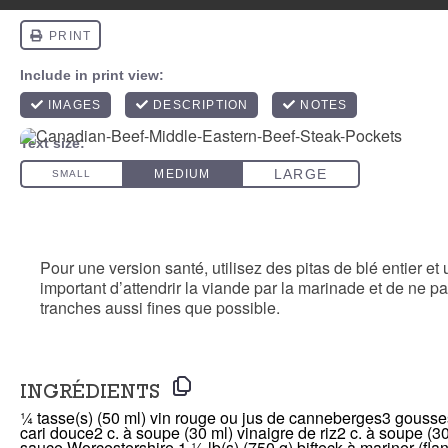
Pitas avec bifteck du M
Pour une version santé, utilisez des pitas de blé entier et
important d’attendrir la viande par la marinade et de ne p
tranches aussi fines que possible.
INGRÉDIENTS
¼ tasse(s) (50 ml) vin rouge ou jus de canneberges
3 gousse
cari douce
2 c. à soupe (30 ml) vinaigre de riz
2 c. à soupe (30
sauce Worcestershire
1 ½ lb(s) (750 g) bifteck à mariner (fl