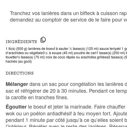
Tranchez vos lanières dans un bifteck à cuisson rapid
demandez au comptoir de service de le faire pour v
INGRÉDIENTS
1 lb(s) (500 g) lanières de boeuf à sauter
½ tasse(s) (125 ml) sauce teriyaki
1 g
d’arachides ou végétale
3 c. à soupe (45 ml) poudre de cari
1 tasse(s) (250 ml) 
fouetter
⅓ tasse(s) (75 ml) noix de coco râpée ou arachides grillées
2 tasse(s) (
hachés (au goût)
DIRECTIONS
dans un sac pour congélation les lanières de
Mélanger
sac et réfrigérer de 20 à 30 minutes. Pendant ce temps
la carotte en tranches fines.
le boeuf et jeter la marinade. Faire chauffer
Égoutter
wok ou un poêlon antiadhésif à feu moyen fort. Ajouter
pendant 1 minute par côté jusqu’à ce qu’elles soient 
l’intérieur. Répéter avec le reste des lanières. Réserve